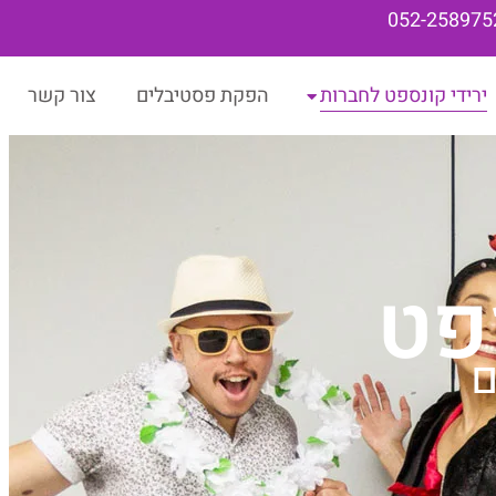
052-258975
ירידי קונספט לחברות
הפקת פסטיבלים
צור קשר
פט
ם