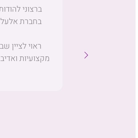
מדהימה בשם
ברצוני להודות 
יס היא מפיקה
בחברת אלעל ל
כל הלב והנשמה
ראוי לציין ש
מקצועיות ואדיב